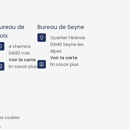
ureau de
Bureau de Seyne
olx
Quartier l’Arénas
04140 Seyne les
4 chemins
Alpes
04130 Volx
Voir la carte
Voir la carte
En savoir plus
En savoir plus
es cookies
n