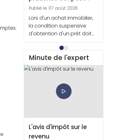
Publié le 07 août 2026
Publié le 06 août 2026
Lors d'un achat immobilier,
Une récente étude révèle
la condition suspensive
que les émissions des
omptes.
d'obtention d'un prêt doit
centres de données ont
être respectée à la lettre.
atteint 286 millions de
Ainsi, un acquéreur a été
tonnes de CO2 en 2025, soit
Minute de l'expert
sanctionné en justice pour
57 % de plus que les
avoir demandé à sa
évaluations antérieures.
banque un taux inférieur à
celui mentionné dans la
promesse, faisant échouer
la transaction.
L'avis d'impôt sur le
re
revenu