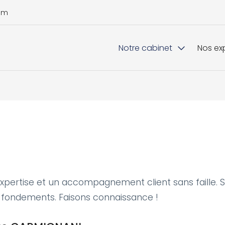
Notre cabinet
Nos ex
Présentation
Compta
Nos bureaux
Commi
Nos équipes
RH et 
Nos outils collaboratifs
Déclar
Recrutement
Créati
Experti
xpertise et un accompagnement client sans faille. 
s fondements. Faisons connaissance !
Gestio