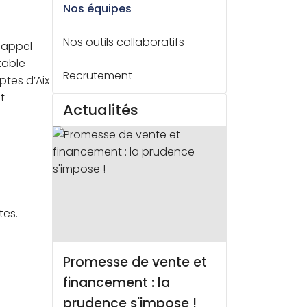
é social et économique (CSE)
Nos équipes
ement de crise
Nos outils collaboratifs
'appel
table
Recrutement
ptes d’Aix
t
Actualités
tes.
Promesse de vente et
Centres de données :
financement : la
des émissions de CO2
prudence s'impose !
en forte hausse