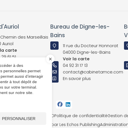
'Auriol
Bureau de Digne-les-
B
Bains
V
 Chemin des Marseillais
0 Auriol
11 rue du Docteur Honnorat
 la carte
04000 Digne-les-Bains
 29 61 51
Voir la carte
04 92 31 17 13
accéder à des
avoir plus
ées personnelles permet
 permet aussi d’interagir
En savoir plus
entir à tout dépôt de
s sur votre terminal.
ent sur notre site.
te
Mentions légales et RGPD
Politique de confidentialité
Gestion d
PERSONNALISER
© 2023 - 2026 Site réalisé par Les Echos Publishing
Administratio