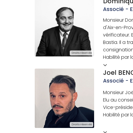
Dominiq
Associé - 
Monsieur Dom
d'Aix-en-Pro
vérificateur.
Bastia. Il a 
consignation
Droits réservés
Habilité par 
Joel BEN
Associé - 
Monsieur Joë
Elu au conse
Vice-préside
Habilité par 
Droits réservés