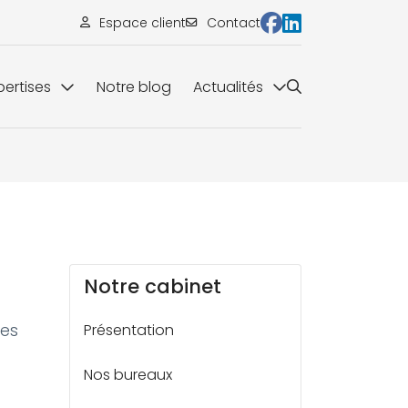
Espace client
Contact
pertises
Notre blog
Actualités
bilité et fiscalité
Actualités
ssariat aux comptes
M'informer sur mon secteur
Social
Échéanciers
ation d’impôt sur les revenus et défiscalisation
Simulateurs
Notre cabinet
on d’entreprise et opérations juridiques d’entreprises
se judiciaire
Ses
Présentation
n des conflits et Médiation
Nos bureaux